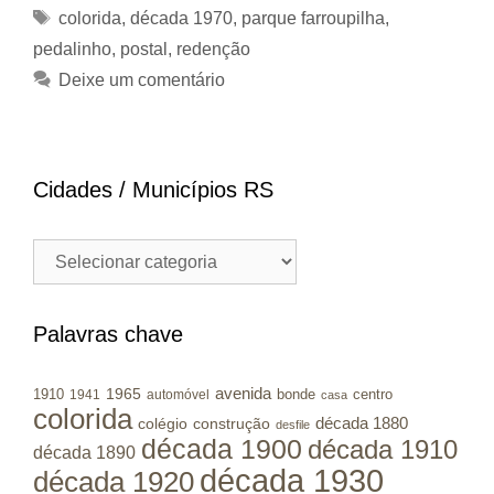
Tags
colorida
,
década 1970
,
parque farroupilha
,
pedalinho
,
postal
,
redenção
Deixe um comentário
Cidades / Municípios RS
Cidades
/
Municípios
RS
Palavras chave
avenida
1965
1910
bonde
centro
1941
automóvel
casa
colorida
colégio
construção
década 1880
desfile
década 1900
década 1910
década 1890
década 1930
década 1920