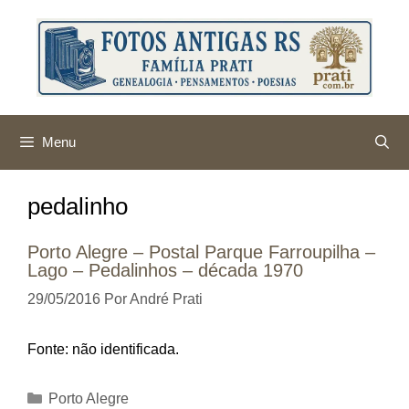
Pular
para
o
conteúdo
Menu
pedalinho
Porto Alegre – Postal Parque Farroupilha –
Lago – Pedalinhos – década 1970
29/05/2016
Por
André Prati
Fonte: não identificada.
Categorias
Porto Alegre