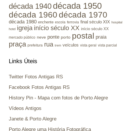
década 1950
década 1940
década 1960
década 1970
década 1980
final século XIX
enchente
escola
ferrovia
hospital
igreja
início século XX
início século XX
hotel
postal
ponte
praia
porto
neve
mercado público
praça
rua
veículos
prefeitura
vista geral
vista parcial
trem
Links Úteis
Twitter Fotos Antigas RS
Facebook Fotos Antigas RS
History Pin - Mapa com fotos de Porto Alegre
Vídeos Antigos
Janete & Porto Alegre
Porto Alegre uma História Fotográfica