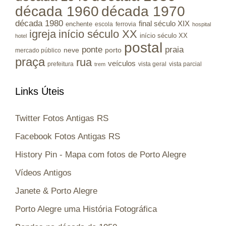
década 1960
década 1970
década 1980
final século XIX
enchente
escola
ferrovia
hospital
igreja
início século XX
início século XX
hotel
postal
ponte
praia
porto
neve
mercado público
praça
rua
veículos
prefeitura
vista geral
vista parcial
trem
Links Úteis
Twitter Fotos Antigas RS
Facebook Fotos Antigas RS
History Pin - Mapa com fotos de Porto Alegre
Vídeos Antigos
Janete & Porto Alegre
Porto Alegre uma História Fotográfica