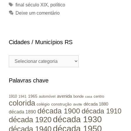
Tags
final século XIX
,
político
Deixe um comentário
Cidades / Municípios RS
Cidades
/
Municípios
RS
Palavras chave
avenida
1965
1910
bonde
centro
1941
automóvel
casa
colorida
colégio
construção
década 1880
desfile
década 1900
década 1910
década 1890
década 1930
década 1920
década 1950
década 1940