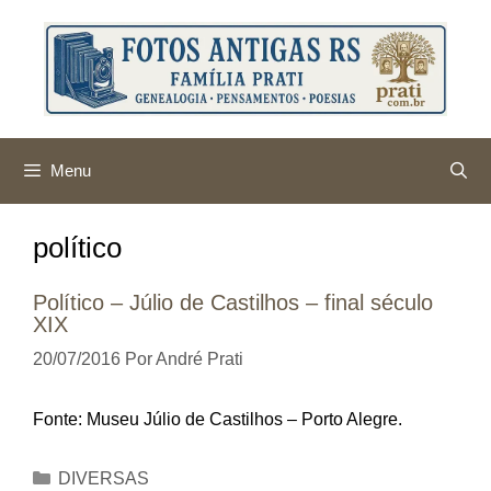
Pular
para
o
conteúdo
Menu
político
Político – Júlio de Castilhos – final século
XIX
20/07/2016
Por
André Prati
Fonte: Museu Júlio de Castilhos – Porto Alegre.
Categorias
DIVERSAS