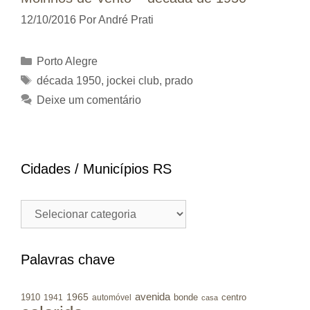
12/10/2016
Por
André Prati
Categorias
Porto Alegre
Tags
década 1950
,
jockei club
,
prado
Deixe um comentário
Cidades / Municípios RS
Cidades
/
Municípios
RS
Palavras chave
avenida
1965
1910
bonde
centro
1941
automóvel
casa