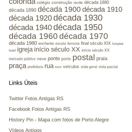
colorida
colégio
construção
década 1880
desfile
década 1900
década 1910
década 1890
década 1930
década 1920
década 1950
década 1940
década 1960
década 1970
década 1980
final século XIX
enchente
escola
ferrovia
hospital
igreja
início século XX
início século XX
hotel
postal
ponte
praia
porto
neve
mercado público
praça
rua
veículos
prefeitura
vista geral
vista parcial
trem
Links Úteis
Twitter Fotos Antigas RS
Facebook Fotos Antigas RS
History Pin - Mapa com fotos de Porto Alegre
Vídeos Antigos