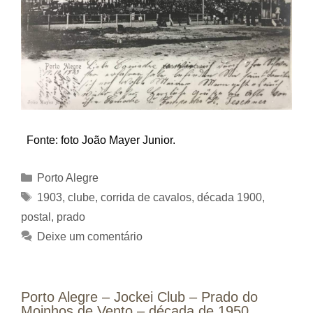
Fonte: foto João Mayer Junior.
Categorias
Porto Alegre
Tags
1903
,
clube
,
corrida de cavalos
,
década 1900
,
postal
,
prado
Deixe um comentário
Porto Alegre – Jockei Club – Prado do
Moinhos de Vento – década de 1950