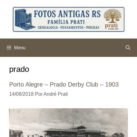
Pular
para
o
conteúdo
Menu
prado
Porto Alegre – Prado Derby Club – 1903
14/08/2018
Por
André Prati