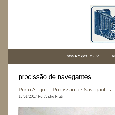
Pular
para
o
conteúdo
Fotos Antigas RS
Fam
procissão de navegantes
Porto Alegre – Procissão de Navegantes 
18/01/2017
Por
André Prati