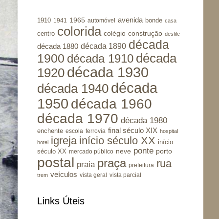
avenida
1965
1910
bonde
1941
automóvel
casa
colorida
colégio
construção
centro
desfile
década
década 1890
década 1880
1900
década
década 1910
década 1930
1920
década
década 1940
1950
década 1960
década 1970
década 1980
final século XIX
enchente
escola
ferrovia
hospital
igreja
início século XX
início
hotel
ponte
porto
século XX
neve
mercado público
postal
praça
rua
praia
prefeitura
veículos
vista geral
vista parcial
trem
Links Úteis