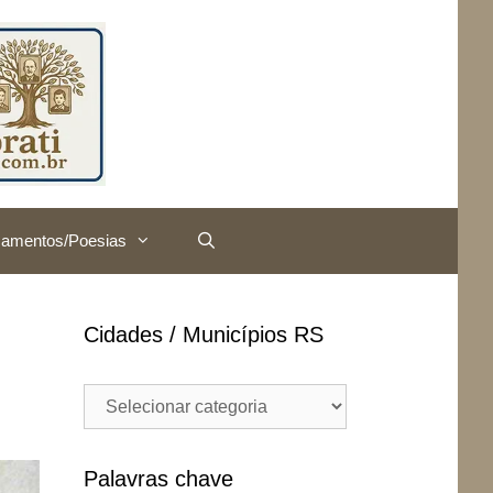
amentos/Poesias
Cidades / Municípios RS
Cidades
/
Municípios
RS
Palavras chave