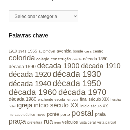
Cidades
/
Municípios
RS
Palavras chave
avenida
1965
1910
bonde
centro
1941
automóvel
casa
colorida
colégio
construção
década 1880
desfile
década 1900
década 1910
década 1890
década 1930
década 1920
década 1950
década 1940
década 1960
década 1970
década 1980
final século XIX
enchente
escola
ferrovia
hospital
igreja
início século XX
início século XX
hotel
postal
ponte
praia
porto
neve
mercado público
praça
rua
veículos
prefeitura
vista geral
vista parcial
trem