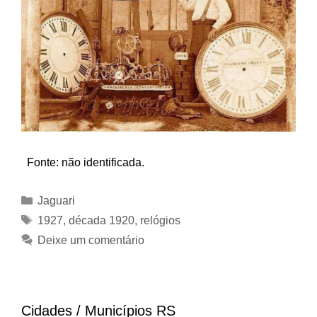
Fonte: não identificada.
Categorias
Jaguari
Tags
1927
,
década 1920
,
relógios
Deixe um comentário
Cidades / Municípios RS