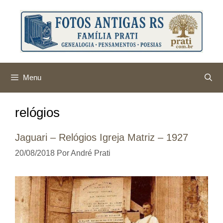
Pular
para
o
conteúdo
Menu
relógios
Jaguari – Relógios Igreja Matriz – 1927
20/08/2018
Por
André Prati