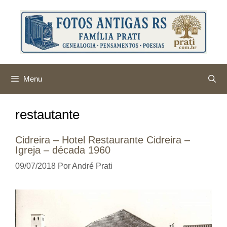
Pular
para
o
conteúdo
Menu
restautante
Cidreira – Hotel Restaurante Cidreira –
Igreja – década 1960
09/07/2018
Por
André Prati