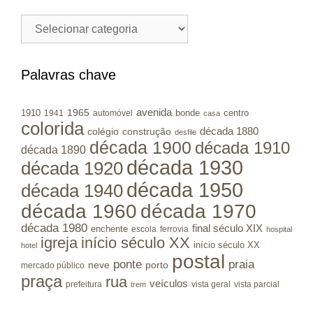
Cidades
/
Municípios
RS
Palavras chave
avenida
1965
1910
bonde
centro
1941
automóvel
casa
colorida
colégio
construção
década 1880
desfile
década 1900
década 1910
década 1890
década 1930
década 1920
década 1950
década 1940
década 1960
década 1970
década 1980
final século XIX
enchente
escola
ferrovia
hospital
igreja
início século XX
início século XX
hotel
postal
ponte
praia
porto
neve
mercado público
praça
rua
veículos
prefeitura
vista geral
vista parcial
trem