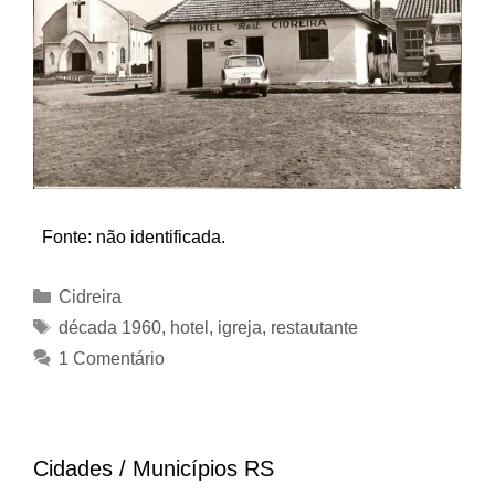
Fonte: não identificada.
Categorias
Cidreira
Tags
década 1960
,
hotel
,
igreja
,
restautante
1 Comentário
Cidades / Municípios RS