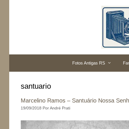
Pular
para
o
conteúdo
Fotos Antigas RS
Fam
santuario
Marcelino Ramos – Santuário Nossa Senh
19/09/2018
Por
André Prati