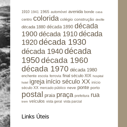
avenida
1965
1910
bonde
1941
automóvel
casa
colorida
colégio
construção
centro
desfile
década
década 1890
década 1880
1900
década
década 1910
década 1930
1920
década
década 1940
1950
década 1960
década 1970
década 1980
final século XIX
enchente
escola
ferrovia
hospital
igreja
início século XX
início
hotel
ponte
porto
século XX
neve
mercado público
postal
praça
rua
praia
prefeitura
veículos
vista geral
vista parcial
trem
Links Úteis