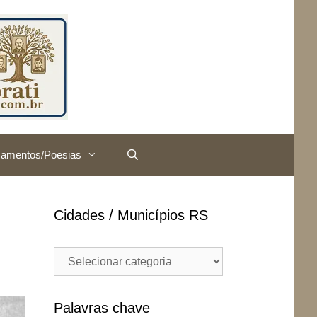
amentos/Poesias
Cidades / Municípios RS
Cidades
/
Municípios
RS
Palavras chave