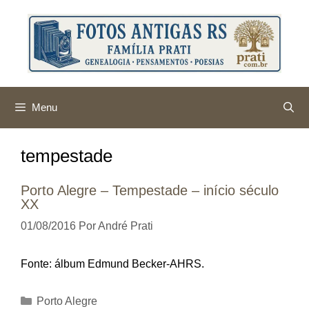
Pular
para
o
conteúdo
Menu
tempestade
Porto Alegre – Tempestade – início século
XX
01/08/2016
Por
André Prati
Fonte: álbum Edmund Becker-AHRS.
Categorias
Porto Alegre