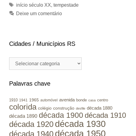
Tags
início século XX
,
tempestade
Deixe um comentário
Cidades / Municípios RS
Cidades
/
Municípios
RS
Palavras chave
avenida
1965
1910
bonde
centro
1941
automóvel
casa
colorida
colégio
construção
década 1880
desfile
década 1900
década 1910
década 1890
década 1930
década 1920
década 1950
década 1940