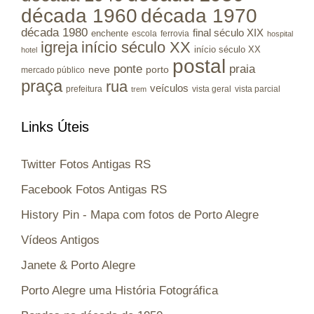
década 1960
década 1970
década 1980
final século XIX
enchente
escola
ferrovia
hospital
igreja
início século XX
início século XX
hotel
postal
ponte
praia
porto
neve
mercado público
praça
rua
veículos
prefeitura
vista geral
vista parcial
trem
Links Úteis
Twitter Fotos Antigas RS
Facebook Fotos Antigas RS
History Pin - Mapa com fotos de Porto Alegre
Vídeos Antigos
Janete & Porto Alegre
Porto Alegre uma História Fotográfica