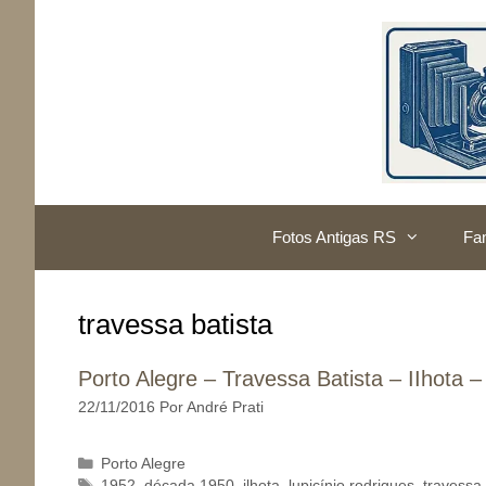
Pular
para
o
conteúdo
Fotos Antigas RS
Fam
travessa batista
Porto Alegre – Travessa Batista – IIhota 
22/11/2016
Por
André Prati
Categorias
Porto Alegre
Tags
1952
,
década 1950
,
ilhota
,
lupicínio rodrigues
,
travessa 