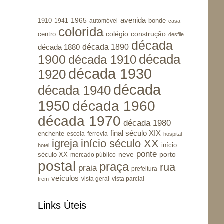
avenida
1965
1910
bonde
1941
automóvel
casa
colorida
colégio
construção
centro
desfile
década
década 1890
década 1880
1900
década
década 1910
década 1930
1920
década
década 1940
1950
década 1960
década 1970
década 1980
final século XIX
enchente
escola
ferrovia
hospital
igreja
início século XX
início
hotel
ponte
porto
século XX
neve
mercado público
postal
praça
rua
praia
prefeitura
veículos
vista geral
vista parcial
trem
Links Úteis