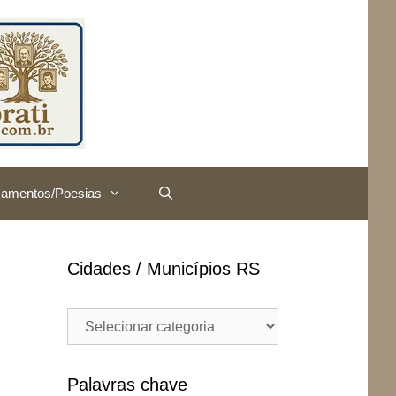
amentos/Poesias
Cidades / Municípios RS
Cidades
/
Municípios
RS
Palavras chave