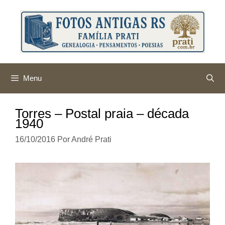
Pular
para
o
conteúdo
Menu
Torres – Postal praia – década
1940
16/10/2016
Por
André Prati