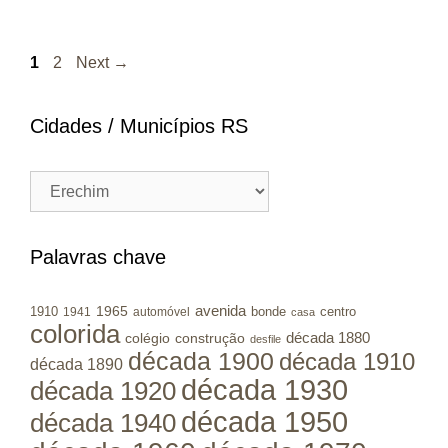
Page
Page
1
2
Next
→
Cidades / Municípios RS
Cidades
/
Municípios
RS
Palavras chave
avenida
1965
1910
bonde
centro
1941
automóvel
casa
colorida
colégio
construção
década 1880
desfile
década 1900
década 1910
década 1890
década 1930
década 1920
década 1950
década 1940