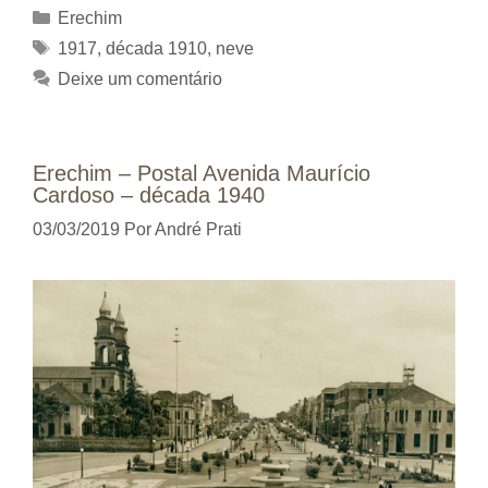
Categorias
Erechim
Tags
1917
,
década 1910
,
neve
Deixe um comentário
Erechim – Postal Avenida Maurício
Cardoso – década 1940
03/03/2019
Por
André Prati