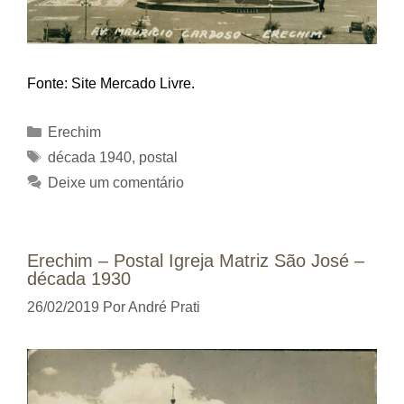
Fonte: Site Mercado Livre.
Categorias
Erechim
Tags
década 1940
,
postal
Deixe um comentário
Erechim – Postal Igreja Matriz São José –
década 1930
26/02/2019
Por
André Prati