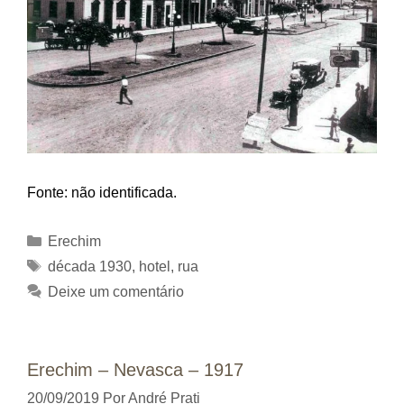
Fonte: não identificada.
Categorias
Erechim
Tags
década 1930
,
hotel
,
rua
Deixe um comentário
Erechim – Nevasca – 1917
20/09/2019
Por
André Prati