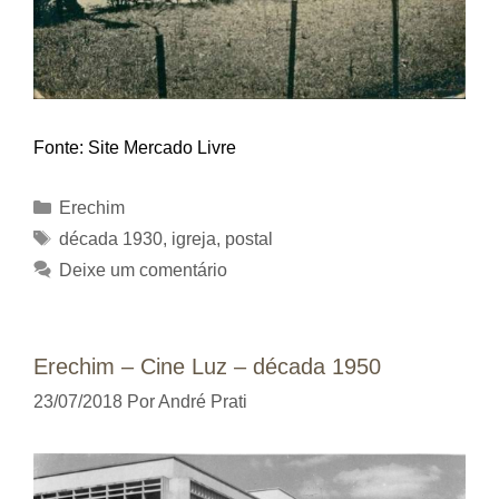
Fonte: Site Mercado Livre
Categorias
Erechim
Tags
década 1930
,
igreja
,
postal
Deixe um comentário
Erechim – Cine Luz – década 1950
23/07/2018
Por
André Prati