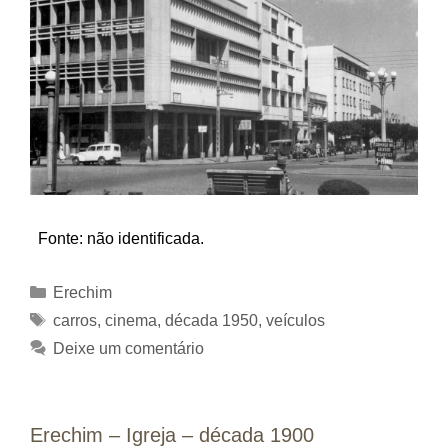
Fonte: não identificada.
Categorias
Erechim
Tags
carros
,
cinema
,
década 1950
,
veículos
Deixe um comentário
Erechim – Igreja – década 1900