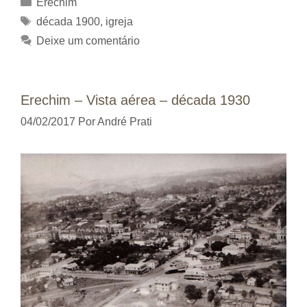
Categorias
Erechim
Tags
década 1900
,
igreja
Deixe um comentário
Erechim – Vista aérea – década 1930
04/02/2017
Por
André Prati