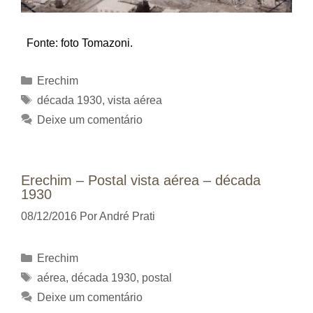
Fonte: foto Tomazoni.
Categorias
Erechim
Tags
década 1930
,
vista aérea
Deixe um comentário
Erechim – Postal vista aérea – década
1930
08/12/2016
Por
André Prati
Categorias
Erechim
Tags
aérea
,
década 1930
,
postal
Deixe um comentário