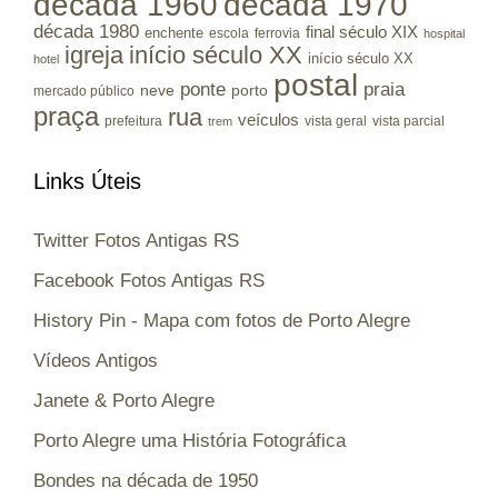
década 1960
década 1970
década 1980
final século XIX
enchente
escola
ferrovia
hospital
igreja
início século XX
início século XX
hotel
postal
ponte
praia
porto
neve
mercado público
praça
rua
veículos
prefeitura
vista geral
vista parcial
trem
Links Úteis
Twitter Fotos Antigas RS
Facebook Fotos Antigas RS
History Pin - Mapa com fotos de Porto Alegre
Vídeos Antigos
Janete & Porto Alegre
Porto Alegre uma História Fotográfica
Bondes na década de 1950