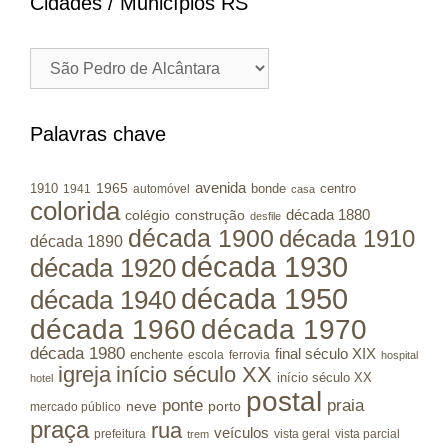
Cidades / Municípios RS
Cidades
/
Municípios
RS
Palavras chave
avenida
1965
1910
bonde
centro
1941
automóvel
casa
colorida
colégio
construção
década 1880
desfile
década 1900
década 1910
década 1890
década 1930
década 1920
década 1950
década 1940
década 1960
década 1970
década 1980
final século XIX
enchente
escola
ferrovia
hospital
igreja
início século XX
início século XX
hotel
postal
ponte
praia
porto
neve
mercado público
praça
rua
veículos
prefeitura
vista geral
vista parcial
trem