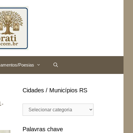
amentos/Poesias
Cidades / Municípios RS
1-
Cidades
/
Municípios
RS
Palavras chave