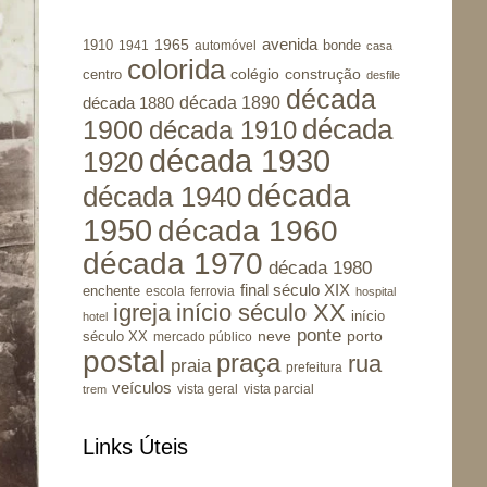
avenida
1965
1910
bonde
1941
automóvel
casa
colorida
colégio
construção
centro
desfile
década
década 1890
década 1880
1900
década
década 1910
década 1930
1920
década
década 1940
1950
década 1960
década 1970
década 1980
final século XIX
enchente
escola
ferrovia
hospital
igreja
início século XX
início
hotel
ponte
porto
século XX
neve
mercado público
postal
praça
rua
praia
prefeitura
veículos
vista geral
vista parcial
trem
Links Úteis