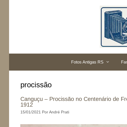
Pular
para
o
conteúdo
Fotos Antigas RS
Fam
procissão
Canguçu – Procissão no Centenário de Fr
1912
15/01/2021
Por
André Prati