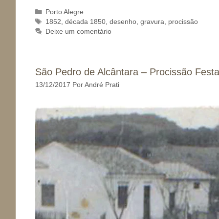
Categorias
Porto Alegre
Tags
1852
,
década 1850
,
desenho
,
gravura
,
procissão
Deixe um comentário
São Pedro de Alcântara – Procissão Fest
13/12/2017
Por
André Prati