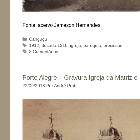
Fonte: acervo Jameson Hernandes.
Categorias
Canguçu
Tags
1912
,
década 1910
,
igreja
,
paróquia
,
procissão
3 Comentários
Porto Alegre – Gravura Igreja da Matriz 
22/09/2018
Por
André Prati