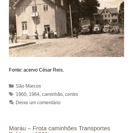
Fonte: acervo César Reis.
Categorias
São Marcos
Tags
1960
,
1964
,
caminhão
,
centro
Deixe um comentário
Marau – Frota caminhões Transportes