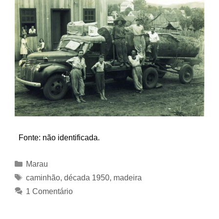
Fonte: não identificada.
Categorias
Marau
Tags
caminhão
,
década 1950
,
madeira
1 Comentário