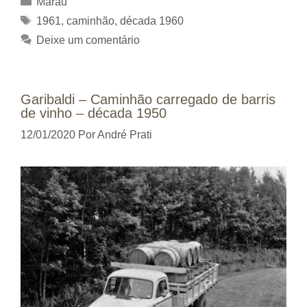
Marau
Tags
1961
,
caminhão
,
década 1960
Deixe um comentário
Garibaldi – Caminhão carregado de barris
de vinho – década 1950
12/01/2020
Por
André Prati