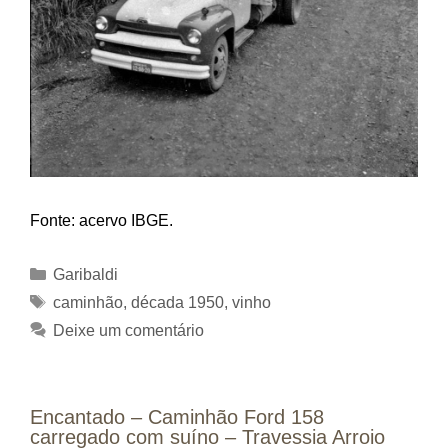
Fonte: acervo IBGE.
Categorias
Garibaldi
Tags
caminhão
,
década 1950
,
vinho
Deixe um comentário
Encantado – Caminhão Ford 158
carregado com suíno – Travessia Arroio