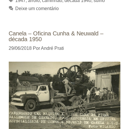
1947
,
arroio
,
caminhão
,
década 1940
,
suíno
Deixe um comentário
Canela – Oficina Cunha & Neuwald –
década 1950
29/06/2018
Por
André Prati