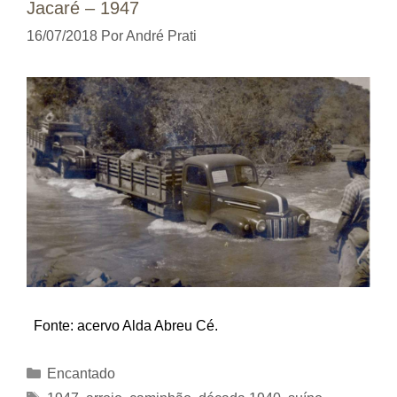
Jacaré – 1947
16/07/2018
Por
André Prati
Fonte: acervo Alda Abreu Cé.
Categorias
Encantado
Tags