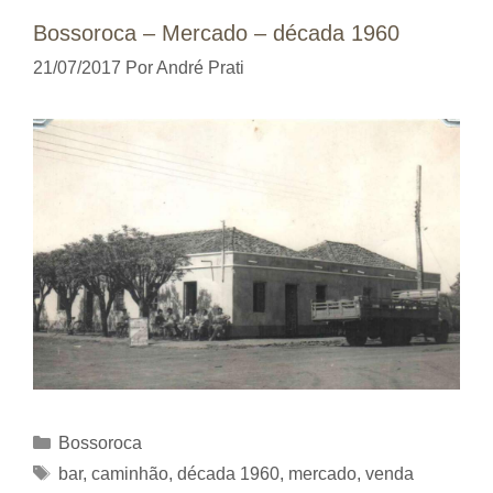
Bossoroca – Mercado – década 1960
21/07/2017
Por
André Prati
Categorias
Bossoroca
Tags
bar
,
caminhão
,
década 1960
,
mercado
,
venda