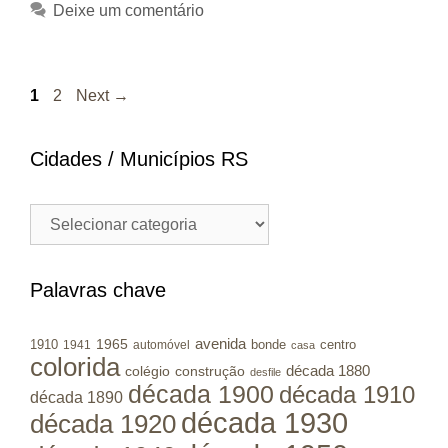
Deixe um comentário
Page
Page
1
2
Next
→
Cidades / Municípios RS
Cidades
/
Municípios
RS
Palavras chave
avenida
1965
1910
bonde
centro
1941
automóvel
casa
colorida
colégio
construção
década 1880
desfile
década 1900
década 1910
década 1890
década 1930
década 1920