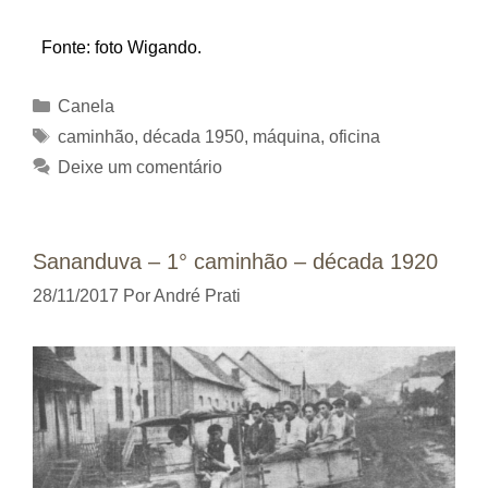
Fonte: foto Wigando.
Categorias
Canela
Tags
caminhão
,
década 1950
,
máquina
,
oficina
Deixe um comentário
Sananduva – 1° caminhão – década 1920
28/11/2017
Por
André Prati