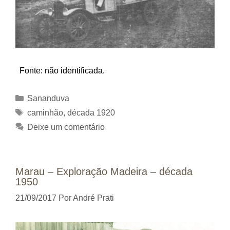
Fonte: não identificada.
Categorias
Sananduva
Tags
caminhão
,
década 1920
Deixe um comentário
Marau – Exploração Madeira – década
1950
21/09/2017
Por
André Prati