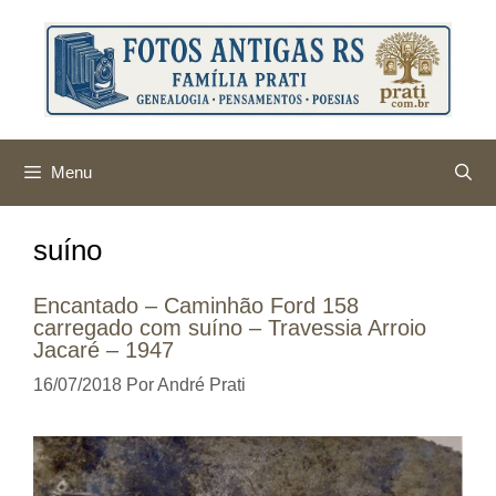
Pular
para
o
conteúdo
Menu
suíno
Encantado – Caminhão Ford 158
carregado com suíno – Travessia Arroio
Jacaré – 1947
16/07/2018
Por
André Prati