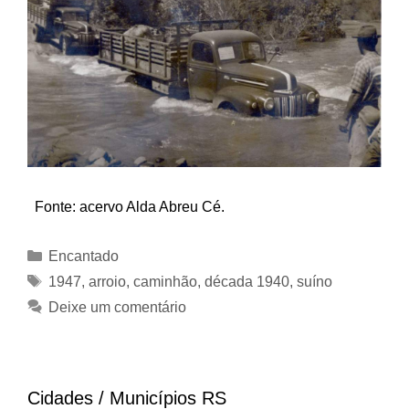
Fonte: acervo Alda Abreu Cé.
Categorias
Encantado
Tags
1947
,
arroio
,
caminhão
,
década 1940
,
suíno
Deixe um comentário
Cidades / Municípios RS