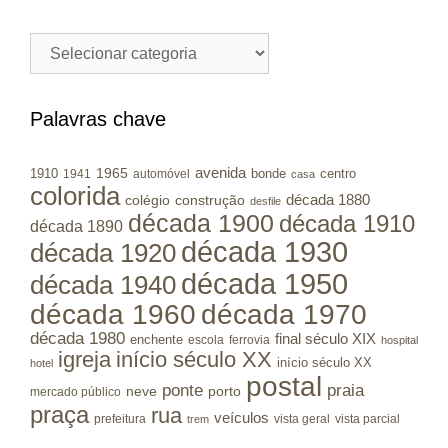
Cidades
/
Municípios
RS
Palavras chave
avenida
1965
1910
bonde
centro
1941
automóvel
casa
colorida
colégio
construção
década 1880
desfile
década 1900
década 1910
década 1890
década 1930
década 1920
década 1950
década 1940
década 1960
década 1970
década 1980
final século XIX
enchente
escola
ferrovia
hospital
igreja
início século XX
início século XX
hotel
postal
ponte
praia
porto
neve
mercado público
praça
rua
veículos
prefeitura
vista geral
vista parcial
trem