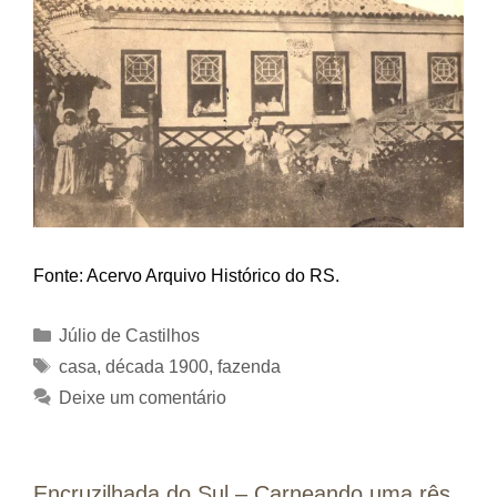
Fonte: Acervo Arquivo Histórico do RS.
Categorias
Júlio de Castilhos
Tags
casa
,
década 1900
,
fazenda
Deixe um comentário
Encruzilhada do Sul – Carneando uma rês