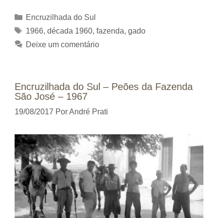
Categorias
Encruzilhada do Sul
Tags
1966
,
década 1960
,
fazenda
,
gado
Deixe um comentário
Encruzilhada do Sul – Peões da Fazenda
São José – 1967
19/08/2017
Por
André Prati