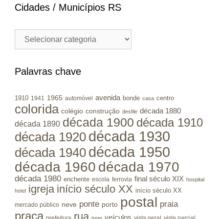
Cidades / Municípios RS
Cidades
/
Municípios
RS
Palavras chave
avenida
1965
1910
bonde
centro
1941
automóvel
casa
colorida
colégio
construção
década 1880
desfile
década 1900
década 1910
década 1890
década 1930
década 1920
década 1950
década 1940
década 1960
década 1970
década 1980
final século XIX
enchente
escola
ferrovia
hospital
igreja
início século XX
início século XX
hotel
postal
ponte
praia
porto
neve
mercado público
praça
rua
veículos
prefeitura
vista geral
vista parcial
trem