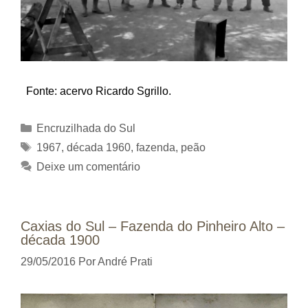
Fonte: acervo Ricardo Sgrillo.
Categorias
Encruzilhada do Sul
Tags
1967
,
década 1960
,
fazenda
,
peão
Deixe um comentário
Caxias do Sul – Fazenda do Pinheiro Alto –
década 1900
29/05/2016
Por
André Prati