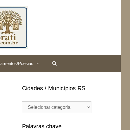
amentos/Poesias
Cidades / Municípios RS
Cidades
/
Municípios
RS
Palavras chave