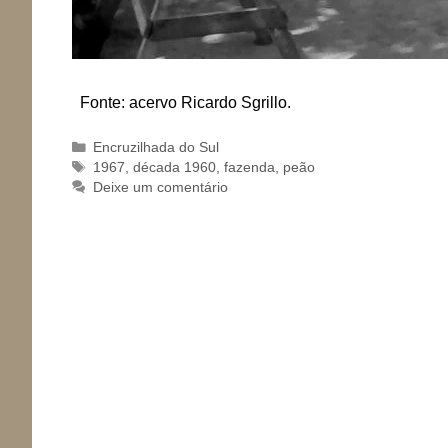
Fonte: acervo Ricardo Sgrillo.
Categorias
Encruzilhada do Sul
Tags
1967
,
década 1960
,
fazenda
,
peão
Deixe um comentário