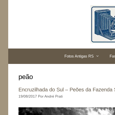
Pular
para
o
conteúdo
Fotos Antigas RS
Fam
peão
Encruzilhada do Sul – Peões da Fazenda
19/08/2017
Por
André Prati