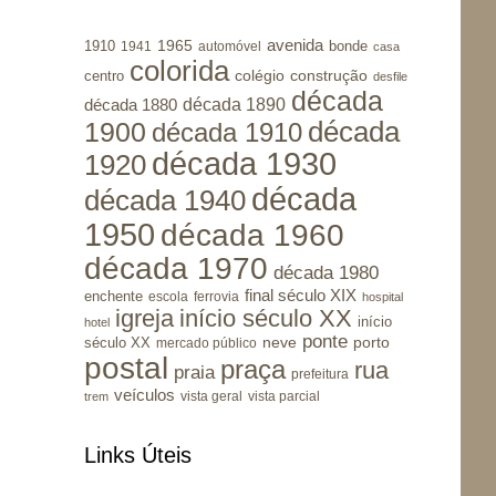
avenida
1965
1910
bonde
1941
automóvel
casa
colorida
colégio
construção
centro
desfile
década
década 1890
década 1880
1900
década
década 1910
década 1930
1920
década
década 1940
1950
década 1960
década 1970
década 1980
final século XIX
enchente
escola
ferrovia
hospital
igreja
início século XX
início
hotel
ponte
porto
século XX
neve
mercado público
postal
praça
rua
praia
prefeitura
veículos
vista geral
vista parcial
trem
Links Úteis