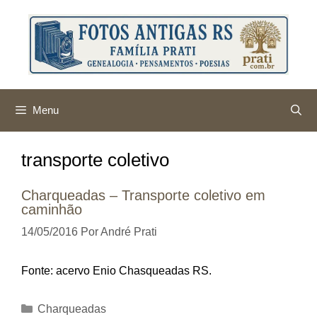
Pular
para
o
conteúdo
Menu
transporte coletivo
Charqueadas – Transporte coletivo em
caminhão
14/05/2016
Por
André Prati
Fonte: acervo Enio Chasqueadas RS.
Categorias
Charqueadas