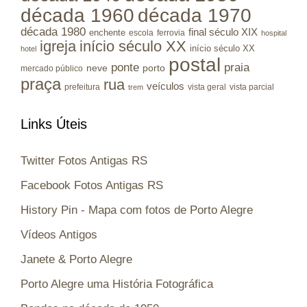
década 1960
década 1970
década 1980
final século XIX
enchente
escola
ferrovia
hospital
igreja
início século XX
início século XX
hotel
postal
ponte
praia
porto
neve
mercado público
praça
rua
veículos
prefeitura
vista geral
vista parcial
trem
Links Úteis
Twitter Fotos Antigas RS
Facebook Fotos Antigas RS
History Pin - Mapa com fotos de Porto Alegre
Vídeos Antigos
Janete & Porto Alegre
Porto Alegre uma História Fotográfica