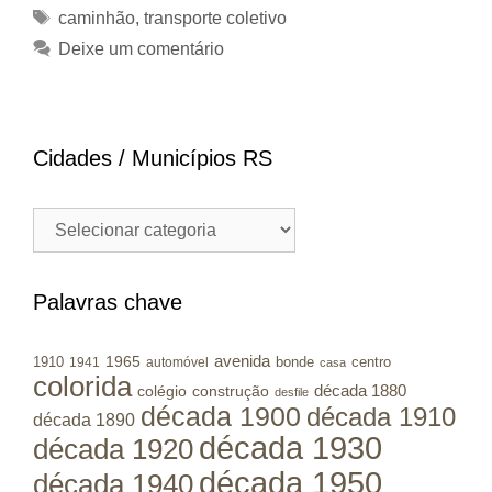
Tags
caminhão
,
transporte coletivo
Deixe um comentário
Cidades / Municípios RS
Cidades
/
Municípios
RS
Palavras chave
avenida
1965
1910
bonde
centro
1941
automóvel
casa
colorida
colégio
construção
década 1880
desfile
década 1900
década 1910
década 1890
década 1930
década 1920
década 1950
década 1940